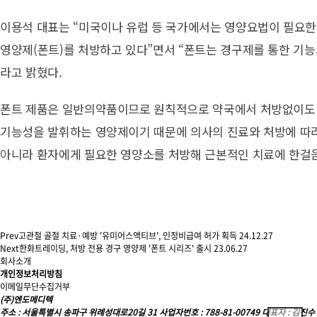
이용석 대표는 “미국이나 유럽 등 국가에서는 영양요법이 필요한
영양제(폰트)를 처방하고 있다”면서 “폰트는 경구제를 통한 기능
라고 밝혔다.
폰트 제품은 일반의약품이므로 원칙적으로 약국에서 처방없이도 
기능성을 발휘하는 영양제이기 때문에 의사의 진료와 처방에 따라
아니라 환자에게 필요한 영양소를 처방해 근본적인 치료에 한걸음 
Prev
고관절 골절 치료·예방 '유미어스액티브', 인정비급여 허가 획득
24.12.27
Next
한화트레이딩, 처방 전용 경구 영양제 '폰트 시리즈' 출시
23.06.27
회사소개
개인정보처리방침
이메일무단수집거부
(주)엔도메디텍
주소 :
서울특별시 송파구 위례성대로20길 31
사업자번호 :
788-81-00749
대표자 :
김진수