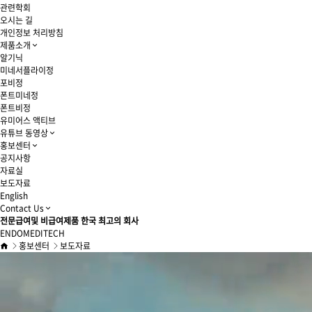
관련학회
오시는 길
개인정보 처리방침
제품소개
알기닉
미네서플라이정
포비정
폰트미네정
폰트비정
유미어스 액티브
유튜브 동영상
홍보센터
공지사항
자료실
보도자료
English
Contact Us
전문급여및 비급여제품 한국 최고의 회사
ENDOMEDITECH
홍보센터
보도자료