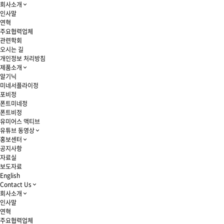
회사소개
인사말
연혁
주요협력업체
관련학회
오시는 길
개인정보 처리방침
제품소개
알기닉
미네서플라이정
포비정
폰트미네정
폰트비정
유미어스 액티브
유튜브 동영상
홍보센터
공지사항
자료실
보도자료
English
Contact Us
회사소개
인사말
연혁
주요협력업체