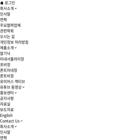
로그인
회사소개
인사말
연혁
주요협력업체
관련학회
오시는 길
개인정보 처리방침
제품소개
알기닉
미네서플라이정
포비정
폰트미네정
폰트비정
유미어스 액티브
유튜브 동영상
홍보센터
공지사항
자료실
보도자료
English
Contact Us
회사소개
인사말
연혁