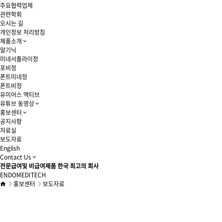
주요협력업체
관련학회
오시는 길
개인정보 처리방침
제품소개
알기닉
미네서플라이정
포비정
폰트미네정
폰트비정
유미어스 액티브
유튜브 동영상
홍보센터
공지사항
자료실
보도자료
English
Contact Us
전문급여및 비급여제품 한국 최고의 회사
ENDOMEDITECH
홍보센터
보도자료